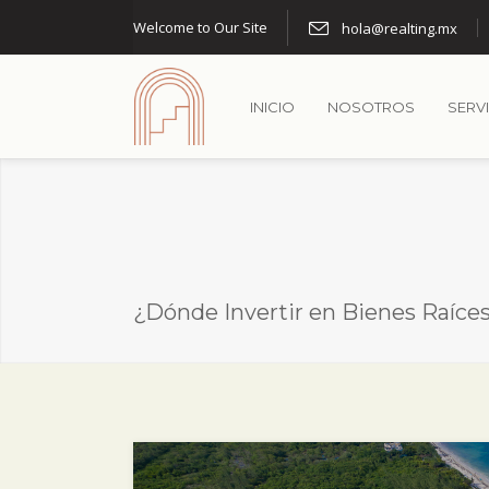
Welcome to Our Site
hola@realting.mx
INICIO
NOSOTROS
SERV
¿Dónde Invertir en Bienes Raíce