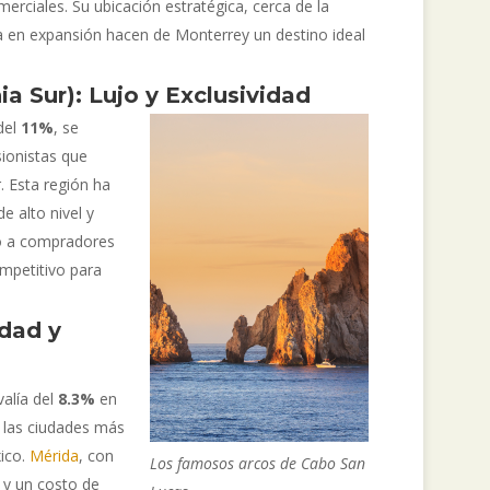
rciales. Su ubicación estratégica, cerca de la
a en expansión hacen de Monterrey un destino ideal
ia Sur): Lujo y Exclusividad
del
11%
, se
sionistas que
. Esta región ha
e alto nivel y
do a compradores
mpetitivo para
idad y
alía del
8.3%
en
 las ciudades más
ico.
Mérida
, con
Los famosos arcos de Cabo San
, y un costo de