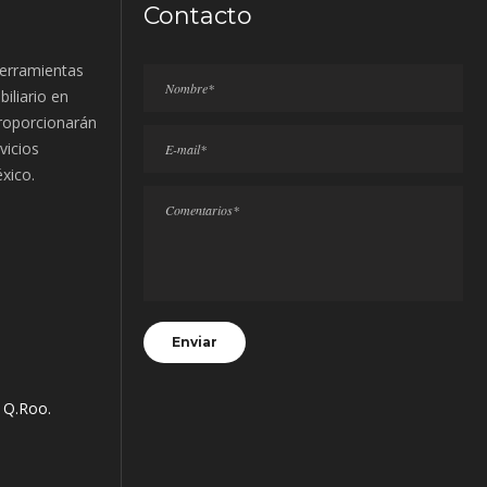
Contacto
erramientas
biliario en
proporcionarán
vicios
éxico.
s Q.Roo.