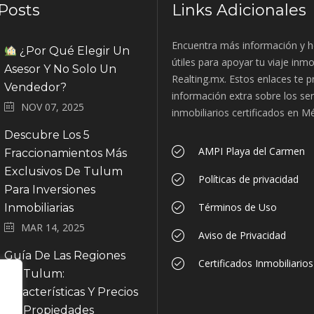
Posts
Links Adicionales
Encuentra más información y h
¿Por Qué Elegir Un
útiles para apoyar tu viaje inmo
Asesor Y No Solo Un
Realting.mx. Estos enlaces te 
Vendedor?
información extra sobre los ser
NOV 07, 2025
inmobiliarios certificados en M
Descubre Los 5
AMPI Playa del Carmen
Fraccionamientos Más
Exclusivos De Tulum
Políticas de privacidad
Para Inversiones
Términos de Uso
Inmobiliarias
MAR 14, 2025
Aviso de Privacidad
Guía De Las Regiones
Certificados Inmobiliario
De Tulum:
Características Y Precios
De Propiedades