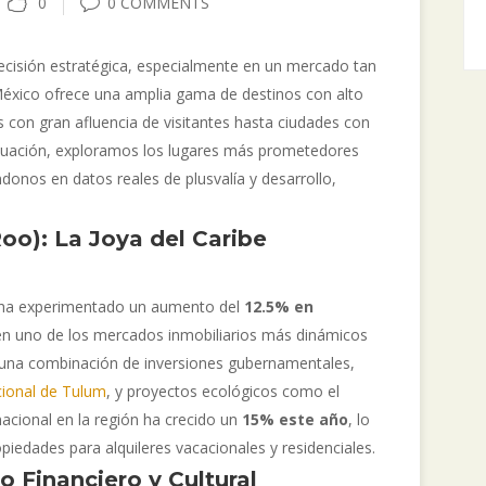
0
0 COMMENTS
decisión estratégica, especialmente en un mercado tan
México ofrece una amplia gama de destinos con alto
as con gran afluencia de visitantes hasta ciudades con
inuación, exploramos los lugares más prometedores
ndonos en datos reales de plusvalía y desarrollo,
Roo): La Joya del Caribe
, ha experimentado un aumento del
12.5% en
 en uno de los mercados inmobiliarios más dinámicos
r una combinación de inversiones gubernamentales,
cional de Tulum
, y proyectos ecológicos como el
nacional en la región ha crecido un
15% este año
, lo
edades para alquileres vacacionales y residenciales.
o Financiero y Cultural