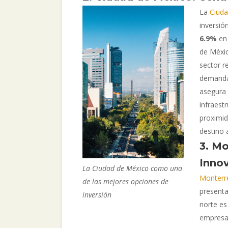
La
Ciuda
inversió
6.9%
en 
de Méxic
sector r
demanda 
asegura 
infraestr
proximi
destino a
3. Mo
Innov
La Ciudad de México como una
Monterr
de las mejores opciones de
presenta
inversión
norte es
empresas