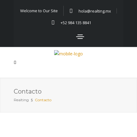
Welcome to Our Site
hola@realting.mx
+52 984 135 8841
Contacto
Realting
Contacto