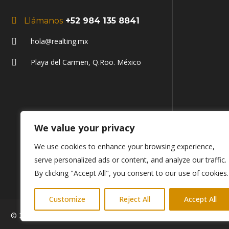
Llámanos
+52 984 135 8841
hola@realting.mx
Playa del Carmen, Q.Roo. México
We value your privacy
We use cookies to enhance your browsing experience,
serve personalized ads or content, and analyze our traffic.
By clicking "Accept All", you consent to our use of cookies.
Customize
Reject All
Accept All
© 2024 Todos los Derechos Reservados Realting.mx | Desarroll