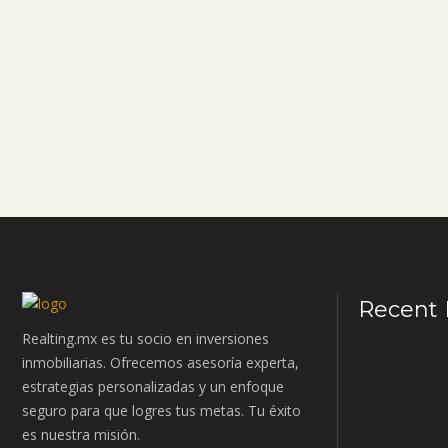
Recent 
Realting.mx es tu socio en inversiones
inmobiliarias. Ofrecemos asesoría experta,
estrategias personalizadas y un enfoque
seguro para que logres tus metas. Tu éxito
es nuestra misión.