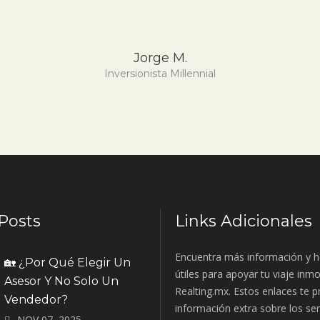
Jorge M.
Inversionista Millennial
Posts
Links Adicionales
Encuentra más información y h
🏡 ¿Por Qué Elegir Un
útiles para apoyar tu viaje inmo
Asesor Y No Solo Un
Realting.mx. Estos enlaces te 
Vendedor?
información extra sobre los ser
NOV 07, 2025