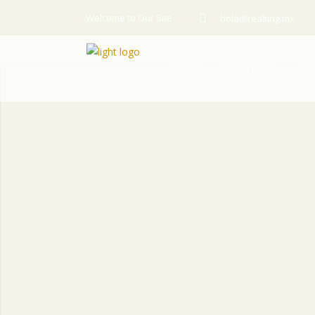
Welcome to Our Site
hola@realting.mx
INICIO
NOSOTROS
SER