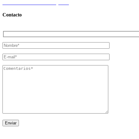
Certificados Inmobiliarios Q.Roo.
Contacto
© 2024 Todos los Derechos Reservados Realting.mx | Desarrollado 