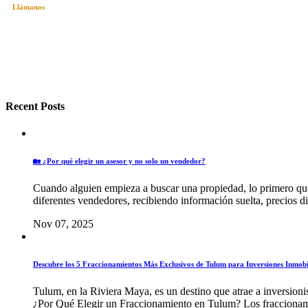
Llámanos
+52 984 135 8841
hola@realting.mx
Playa del Carmen, Q.Roo. México
Recent Posts
🏡 ¿Por qué elegir un asesor y no solo un vendedor?
Cuando alguien empieza a buscar una propiedad, lo primero que 
diferentes vendedores, recibiendo información suelta, precios dis
Nov 07, 2025
Descubre los 5 Fraccionamientos Más Exclusivos de Tulum para Inversiones Inmobi
Tulum, en la Riviera Maya, es un destino que atrae a inversioni
¿Por Qué Elegir un Fraccionamiento en Tulum? Los fraccionam