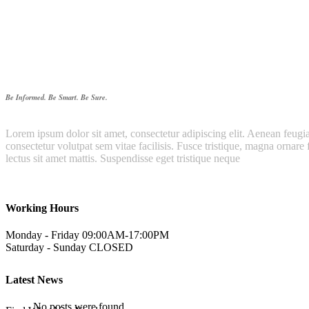
Our Story
Be Informed. Be Smart. Be Sure.
Lorem ipsum dolor sit amet, consectetur adipiscing elit. Aenean feugiat 
consectetur volutpat sem vitae facilisis. Fusce tristique, magna ornare 
lectus sit amet mattis. Suspendisse eget tristique neque
Working Hours
Monday - Friday
09:00AM-17:00PM
Saturday - Sunday
CLOSED
Latest News
No posts were found.