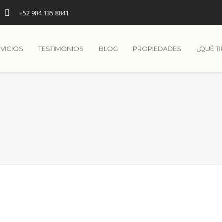
+52 984 135 8841
VICIOS
TESTIMONIOS
BLOG
PROPIEDADES
¿QUÉ T