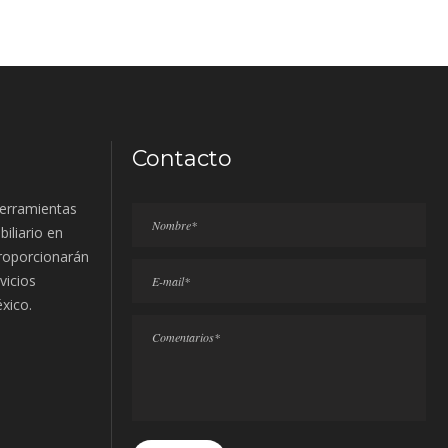
Contacto
erramientas
biliario en
proporcionarán
vicios
éxico.