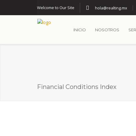
Welcome to Our Site
hola@realting.mx
INICIO
NOSOTROS
SER
Financial Conditions Index