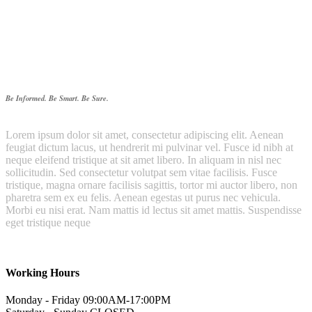
Our Story
Be Informed. Be Smart. Be Sure.
Lorem ipsum dolor sit amet, consectetur adipiscing elit. Aenean
feugiat dictum lacus, ut hendrerit mi pulvinar vel. Fusce id nibh at
neque eleifend tristique at sit amet libero. In aliquam in nisl nec
sollicitudin. Sed consectetur volutpat sem vitae facilisis. Fusce
tristique, magna ornare facilisis sagittis, tortor mi auctor libero, non
pharetra sem ex eu felis. Aenean egestas ut purus nec vehicula.
Morbi eu nisi erat. Nam mattis id lectus sit amet mattis. Suspendisse
eget tristique neque
Working Hours
Monday - Friday
09:00AM-17:00PM