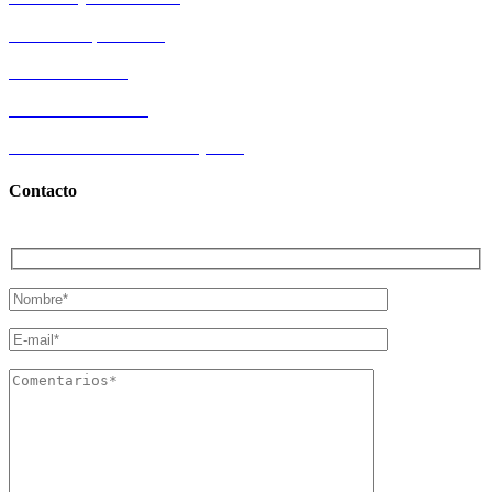
Políticas de privacidad
Términos de Uso
Aviso de Privacidad
Certificados Inmobiliarios Q.Roo.
Contacto