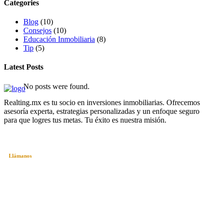
Categories
Blog
(10)
Consejos
(10)
Educación Inmobiliaria
(8)
Tip
(5)
Latest Posts
No posts were found.
Realting.mx es tu socio en inversiones inmobiliarias. Ofrecemos
asesoría experta, estrategias personalizadas y un enfoque seguro
para que logres tus metas. Tu éxito es nuestra misión.
Llámanos
+52 984 135 8841
hola@realting.mx
Playa del Carmen, Q.Roo. México