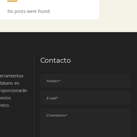
No posts were found.
Contacto
erramientas
biliario en
proporcionarán
vicios
éxico.