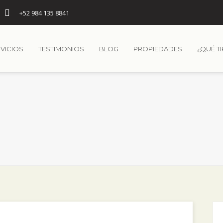
+52 984 135 8841
VICIOS
TESTIMONIOS
BLOG
PROPIEDADES
¿QUÉ T