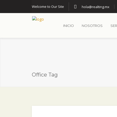
Welcome to Our Site
hola@realting.mx
INICIO
NOSOTROS
SER
Office Tag