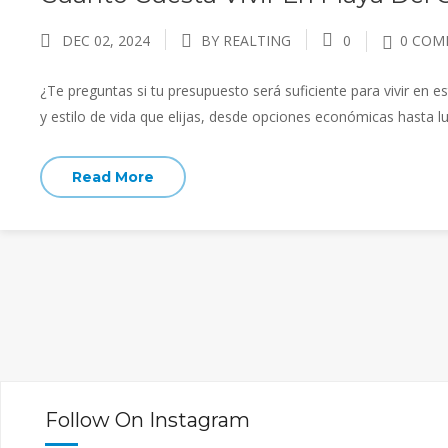
DEC 02, 2024
BY REALTING
0
0 COM
¿Te preguntas si tu presupuesto será suficiente para vivir en 
y estilo de vida que elijas, desde opciones económicas hasta lu
Read More
Follow On Instagram