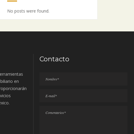
No posts were found.
Contacto
erramientas
biliario en
proporcionarán
vicios
éxico.