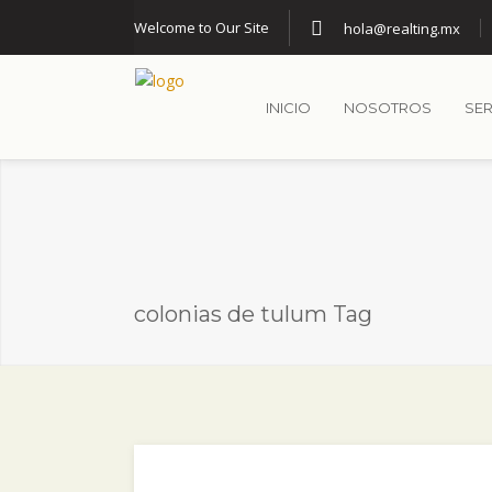
Welcome to Our Site
hola@realting.mx
INICIO
NOSOTROS
SER
colonias de tulum Tag