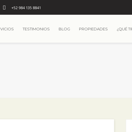
+52 984 135 8841
VICIOS
TESTIMONIOS
BLOG
PROPIEDADES
¿QUÉ T