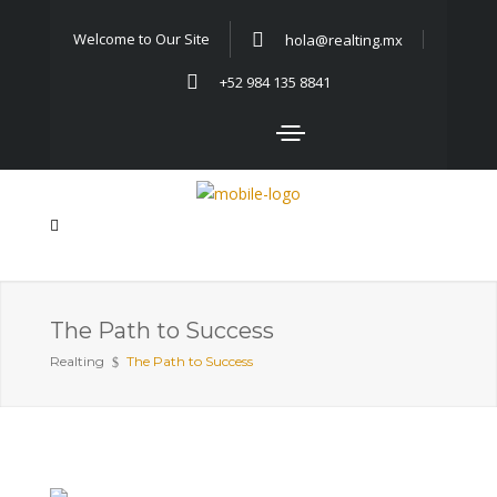
Welcome to Our Site
hola@realting.mx
+52 984 135 8841
The Path to Success
Realting
The Path to Success