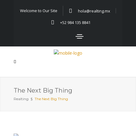
Welcome to Our Site
hola@realting.mx
+52 984 135 8841
The Next Big Thing
Realting
The Next Big Thing