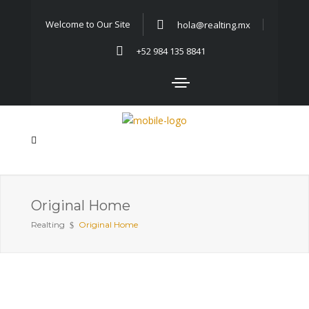
Welcome to Our Site
hola@realting.mx
+52 984 135 8841
Original Home
Realting
Original Home