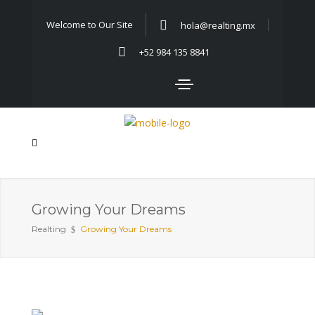
Welcome to Our Site
hola@realting.mx
+52 984 135 8841
Growing Your Dreams
Realting
Growing Your Dreams