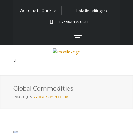
Welcome to Our Site
hola@realting.mx
+52 984 135 8841
Global Commodities
Realting
Global Commodities