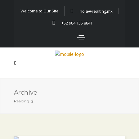
Welcome to Our Site
hola@realting.mx
+52 984 135 8841
Archive
Realting