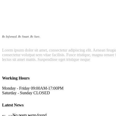
Our Story
Be Informed. Be Smart. Be Sure.
Lorem ipsum dolor sit amet, consectetur adipiscing elit. Aenean feugiat 
consectetur volutpat sem vitae facilisis. Fusce tristique, magna ornare 
lectus sit amet mattis. Suspendisse eget tristique neque
Working Hours
Monday - Friday
09:00AM-17:00PM
Saturday - Sunday
CLOSED
Latest News
No posts were found.