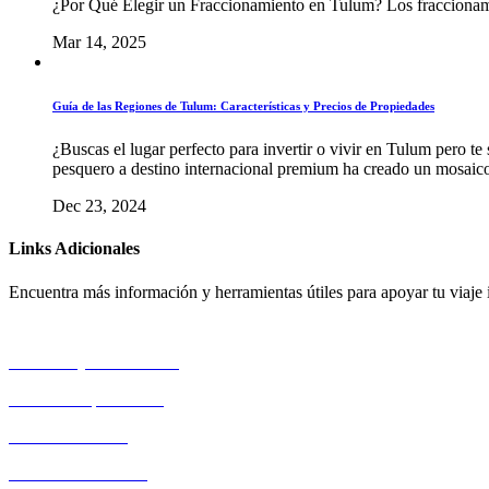
¿Por Qué Elegir un Fraccionamiento en Tulum? Los fraccionam
Mar 14, 2025
Guía de las Regiones de Tulum: Características y Precios de Propiedades
¿Buscas el lugar perfecto para invertir o vivir en Tulum pero te
pesquero a destino internacional premium ha creado un mosaico 
Dec 23, 2024
Links Adicionales
Encuentra más información y herramientas útiles para apoyar tu viaje 
AMPI Playa del Carmen
Políticas de privacidad
Términos de Uso
Aviso de Privacidad