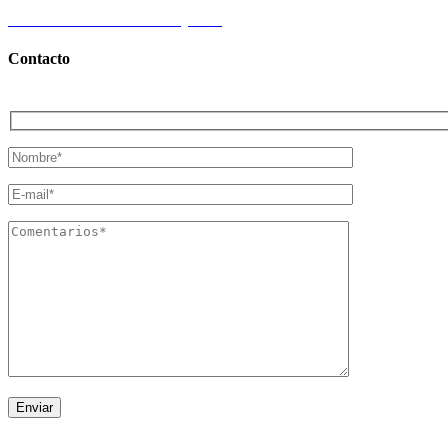
Certificados Inmobiliarios Q.Roo.
Contacto
© 2024 Todos los Derechos Reservados Realting.mx | Desarrollado 