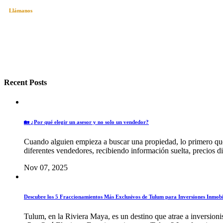
Llámanos
+52 984 135 8841
hola@realting.mx
Playa del Carmen, Q.Roo. México
Recent Posts
🏡 ¿Por qué elegir un asesor y no solo un vendedor?
Cuando alguien empieza a buscar una propiedad, lo primero que 
diferentes vendedores, recibiendo información suelta, precios dis
Nov 07, 2025
Descubre los 5 Fraccionamientos Más Exclusivos de Tulum para Inversiones Inmobi
Tulum, en la Riviera Maya, es un destino que atrae a inversioni